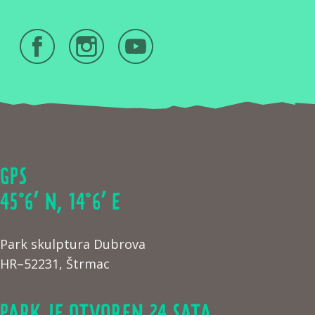
GPS
45°6’ N, 14°6’ E
Park skulptura Dubrova
HR–52231, Štrmac
PARK JE OTVOREN 24 SATA